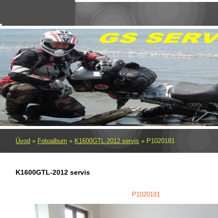
Úvod
»
Fotoalbum
»
K1600GTL-2012 servis
»
P1020181
K1600GTL-2012 servis
P1020181