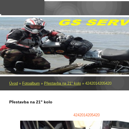
Úvod
»
Fotoalbum
»
Přestavba na 21" kolo
»
4242014205420
Přestavba na 21" kolo
4242014205420