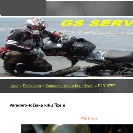
Úvod
»
Fotoalbum
»
Varadero-ložiska krku řízení
»
P1010757
Varadero-ložiska krku řízení
P1010757