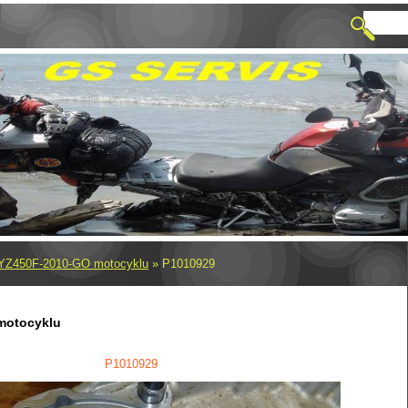
YZ450F-2010-GO motocyklu
»
P1010929
motocyklu
P1010929