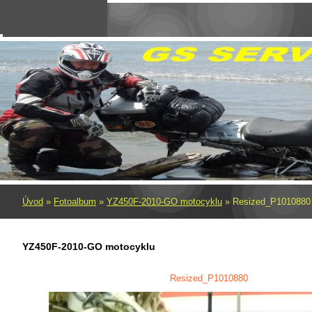
Úvod
»
Fotoalbum
»
YZ450F-2010-GO motocyklu
»
Resized_P1010880
YZ450F-2010-GO motocyklu
Resized_P1010880